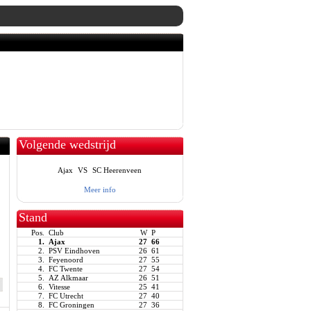
Volgende wedstrijd
Ajax
VS
SC Heerenveen
Meer info
Stand
Pos.
Club
W
P
1.
Ajax
27
66
2.
PSV Eindhoven
26
61
3.
Feyenoord
27
55
4.
FC Twente
27
54
5.
AZ Alkmaar
26
51
6.
Vitesse
25
41
7.
FC Utrecht
27
40
8.
FC Groningen
27
36