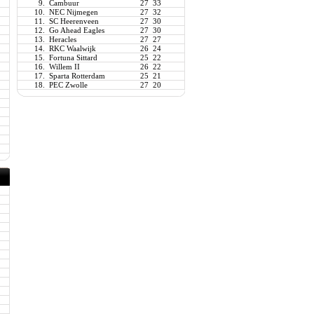
9.
Cambuur
27
33
10.
NEC Nijmegen
27
32
11.
SC Heerenveen
27
30
12.
Go Ahead Eagles
27
30
13.
Heracles
27
27
14.
RKC Waalwijk
26
24
15.
Fortuna Sittard
25
22
16.
Willem II
26
22
17.
Sparta Rotterdam
25
21
18.
PEC Zwolle
27
20