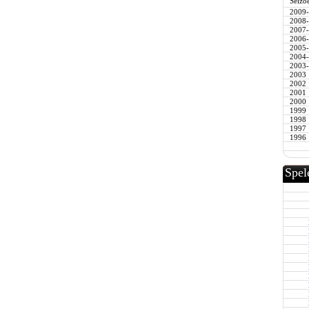
Seizo
2009
2008
2007
2006
2005
2004
2003
2003
2002
2001
2000
1999
1998
1997
1996
Spel