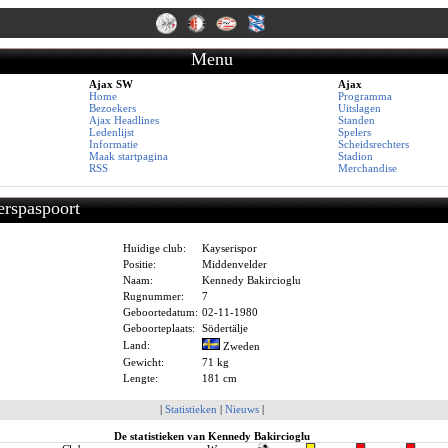
Menu
Ajax SW
Ajax
Home
Programma
Bezoekers
Uitslagen
Ajax Headlines
Standen
Ledenlijst
Spelers
Informatie
Scheidsrechters
Maak startpagina
Stadion
RSS
Merchandise
erspaspoort
Huidige club:
Kayserispor
Positie:
Middenvelder
Naam:
Kennedy Bakircioglu
Rugnummer:
7
Geboortedatum:
02-11-1980
Geboorteplaats:
Södertälje
Land:
Zweden
Gewicht:
71 kg
Lengte:
181 cm
|
Statistieken
|
Nieuws
|
De statistieken van Kennedy Bakircioglu