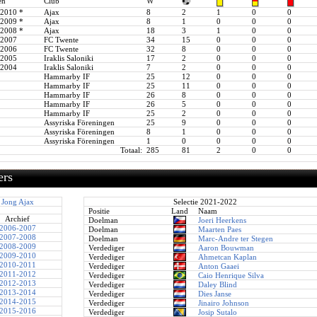
en
Club
W
-2010
*
Ajax
8
2
1
0
0
-2009
*
Ajax
8
1
0
0
0
-2008
*
Ajax
18
3
1
0
0
-2007
FC Twente
34
15
0
0
0
-2006
FC Twente
32
8
0
0
0
-2005
Iraklis Saloniki
17
2
0
0
0
-2004
Iraklis Saloniki
7
2
0
0
0
Hammarby IF
25
12
0
0
0
Hammarby IF
25
11
0
0
0
Hammarby IF
26
8
0
0
0
Hammarby IF
26
5
0
0
0
Hammarby IF
25
2
0
0
0
Assyriska Föreningen
25
9
0
0
0
Assyriska Föreningen
8
1
0
0
0
Assyriska Föreningen
1
0
0
0
0
Totaal:
285
81
2
0
0
ers
Jong Ajax
Selectie 2021-2022
Positie
Land
Naam
Archief
Doelman
Joeri Heerkens
2006-2007
Doelman
Maarten Paes
2007-2008
Doelman
Marc-Andre ter Stegen
2008-2009
Verdediger
Aaron Bouwman
2009-2010
Verdediger
Ahmetcan Kaplan
2010-2011
Verdediger
Anton Gaaei
2011-2012
Verdediger
Caio Henrique Silva
2012-2013
Verdediger
Daley Blind
2013-2014
Verdediger
Dies Janse
2014-2015
Verdediger
Jinairo Johnson
2015-2016
Verdediger
Josip Sutalo