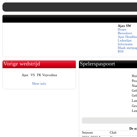
Ajax SW
Home
Bezoekers
Ajax Headlin
Ledenlijst
Informatie
Maak startpa
RSS
Vorige wedstrijd
Spelerspaspoort
Ajax
VS
FK Vojvodina
Hui
Posi
Meer info
Na
Geb
Geb
Lan
Gew
Len
De st
Seizoen
Club