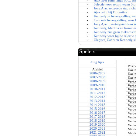
-
Ajax zeer ruim langs NAC Br
-
Selectie voor return tegen Slo
-
Jong Ajax zet goede stap richti
-
Ajax wint bij Fiorentina
-
Kennedy in belangstelling va
-
Concrete belangstelling voo
-
Jong Ajax overtuigend door i
-
Kennedy, Martina en Romme
-
Kennedy ziet geen toekomst b
-
Kennedy weer bij de selectie
-
Oleguer, Gabri en Kennedy sl
Spelers
Jong Ajax
Positi
Archief
Doel
2006-2007
Doel
2007-2008
Doel
2008-2009
Verde
2009-2010
Verde
2010-2011
Verde
2011-2012
Verde
2012-2013
Verde
2013-2014
Verde
2014-2015
Verde
2015-2016
Verde
2016-2017
Verde
2017-2018
Verde
2018-2019
Verde
2019-2020
Verde
2020-2021
Midde
2021-2022
Midde