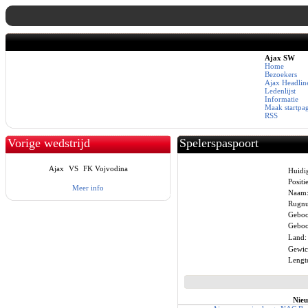
Ajax SW
Home
Bezoekers
Ajax Headlin
Ledenlijst
Informatie
Maak startpa
RSS
Vorige wedstrijd
Spelerspaspoort
Ajax
VS
FK Vojvodina
Huidi
Positie
Meer info
Naam
Rugn
Geboo
Geboor
Land:
Gewic
Lengt
Nieu