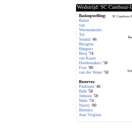
Wedstrijd: SC Cambuur-L
Basisopstelling:
SC Cambuur-
Ruiter
van
Wermeskerke..
Tol
Ba
Smand
'46
Bersgma
Bangura
Breij
'74
van Kaam
Hoedemakers
'58
Foor
'80
Sch
van der Water
'58
Reserves:
Paulissen
'46
Balk
'58
Johnsen
'58
Mahi
'74
Nartey
'80
Rienstra
Joao Virginia