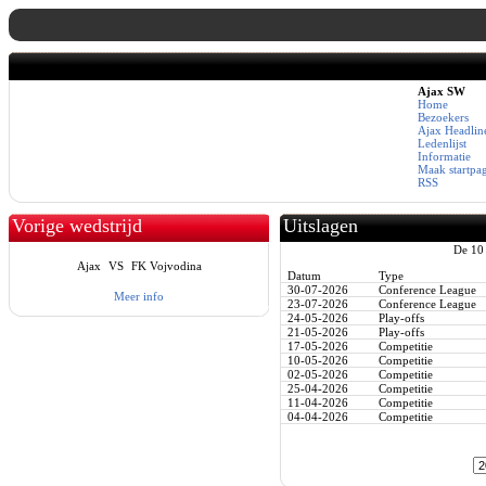
Ajax SW
Home
Bezoekers
Ajax Headlin
Ledenlijst
Informatie
Maak startpa
RSS
Vorige wedstrijd
Uitslagen
De 10 
Ajax
VS
FK Vojvodina
Datum
Type
30-07-2026
Conference League
Meer info
23-07-2026
Conference League
24-05-2026
Play-offs
21-05-2026
Play-offs
17-05-2026
Competitie
10-05-2026
Competitie
02-05-2026
Competitie
25-04-2026
Competitie
11-04-2026
Competitie
04-04-2026
Competitie