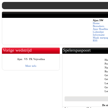
Ajax SW
Home
Bezoekers
Ajax Headlin
Ledenlijst
Informatie
Maak startpa
RSS
Vorige wedstrijd
Spelerspaspoort
Ajax
VS
FK Vojvodina
Hu
Pos
Meer info
Na
Ru
Ge
Ge
La
Ge
Le
De s