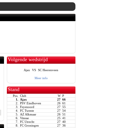
Volgende wedstrijd
Ajax
VS
SC Heerenveen
Meer info
Stand
Pos.
Club
W
P
1.
Ajax
27
66
2.
PSV Eindhoven
26
61
3.
Feyenoord
27
55
4.
FC Twente
27
54
5.
AZ Alkmaar
26
51
6.
Vitesse
25
41
7.
FC Utrecht
27
40
8.
FC Groningen
27
36