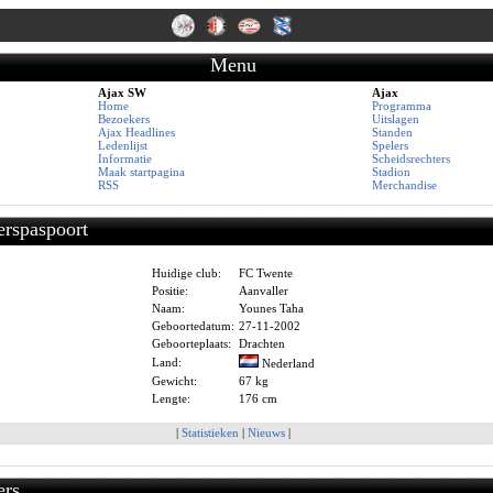
Menu
Ajax SW
Ajax
Home
Programma
Bezoekers
Uitslagen
Ajax Headlines
Standen
Ledenlijst
Spelers
Informatie
Scheidsrechters
Maak startpagina
Stadion
RSS
Merchandise
erspaspoort
Huidige club:
FC Twente
Positie:
Aanvaller
Naam:
Younes Taha
Geboortedatum:
27-11-2002
Geboorteplaats:
Drachten
Land:
Nederland
Gewicht:
67 kg
Lengte:
176 cm
|
Statistieken
|
Nieuws
|
ers