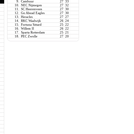
9.
Cambuur
27
33
10.
NEC Nijmegen
27
32
11.
SC Heerenveen
27
30
12.
Go Ahead Eagles
27
30
13.
Heracles
27
27
14.
RKC Waalwijk
26
24
15.
Fortuna Sittard
25
22
16.
Willem II
26
22
17.
Sparta Rotterdam
25
21
18.
PEC Zwolle
27
20