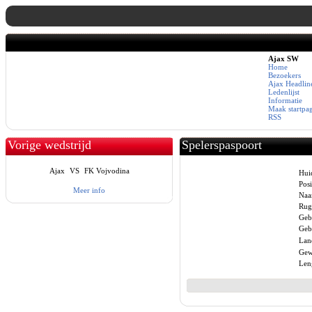
Ajax SW
Home
Bezoekers
Ajax Headlin
Ledenlijst
Informatie
Maak startpa
RSS
Vorige wedstrijd
Spelerspaspoort
Ajax
VS
FK Vojvodina
Huid
Posi
Meer info
Naa
Rug
Geb
Gebo
Lan
Gew
Len