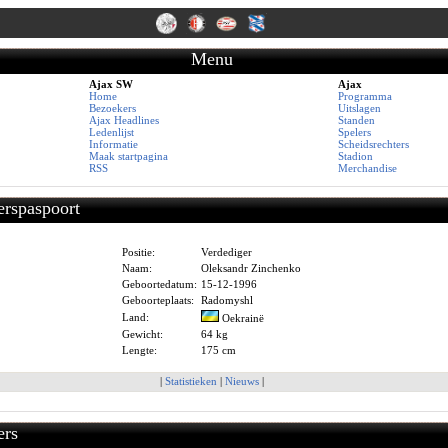
Menu
Ajax SW
Ajax
Home
Programma
Bezoekers
Uitslagen
Ajax Headlines
Standen
Ledenlijst
Spelers
Informatie
Scheidsrechters
Maak startpagina
Stadion
RSS
Merchandise
erspaspoort
Positie:
Verdediger
Naam:
Oleksandr Zinchenko
Geboortedatum:
15-12-1996
Geboorteplaats:
Radomyshl
Land:
Oekrainë
Gewicht:
64 kg
Lengte:
175 cm
|
Statistieken
|
Nieuws
|
ers