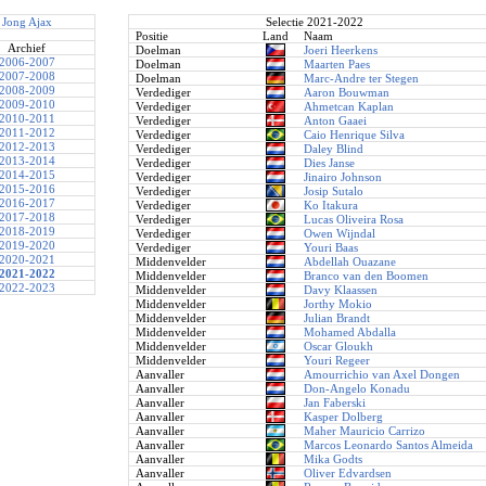
Jong Ajax
Selectie 2021-2022
Positie
Land
Naam
Archief
Doelman
Joeri Heerkens
2006-2007
Doelman
Maarten Paes
2007-2008
Doelman
Marc-Andre ter Stegen
2008-2009
Verdediger
Aaron Bouwman
2009-2010
Verdediger
Ahmetcan Kaplan
2010-2011
Verdediger
Anton Gaaei
2011-2012
Verdediger
Caio Henrique Silva
2012-2013
Verdediger
Daley Blind
2013-2014
Verdediger
Dies Janse
2014-2015
Verdediger
Jinairo Johnson
2015-2016
Verdediger
Josip Sutalo
2016-2017
Verdediger
Ko Itakura
2017-2018
Verdediger
Lucas Oliveira Rosa
2018-2019
Verdediger
Owen Wijndal
2019-2020
Verdediger
Youri Baas
2020-2021
Middenvelder
Abdellah Ouazane
2021-2022
Middenvelder
Branco van den Boomen
2022-2023
Middenvelder
Davy Klaassen
Middenvelder
Jorthy Mokio
Middenvelder
Julian Brandt
Middenvelder
Mohamed Abdalla
Middenvelder
Oscar Gloukh
Middenvelder
Youri Regeer
Aanvaller
Amourrichio van Axel Dongen
Aanvaller
Don-Angelo Konadu
Aanvaller
Jan Faberski
Aanvaller
Kasper Dolberg
Aanvaller
Maher Mauricio Carrizo
Aanvaller
Marcos Leonardo Santos Almeida
Aanvaller
Mika Godts
Aanvaller
Oliver Edvardsen