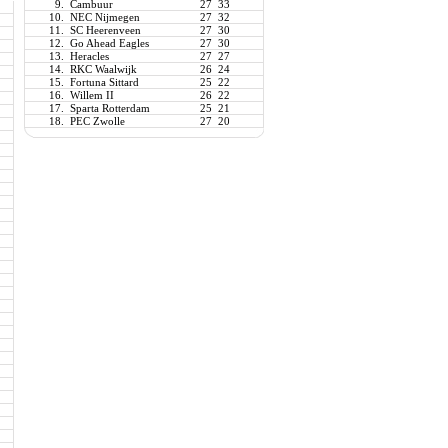
9.
Cambuur
27
33
10.
NEC Nijmegen
27
32
11.
SC Heerenveen
27
30
12.
Go Ahead Eagles
27
30
13.
Heracles
27
27
14.
RKC Waalwijk
26
24
15.
Fortuna Sittard
25
22
16.
Willem II
26
22
17.
Sparta Rotterdam
25
21
18.
PEC Zwolle
27
20