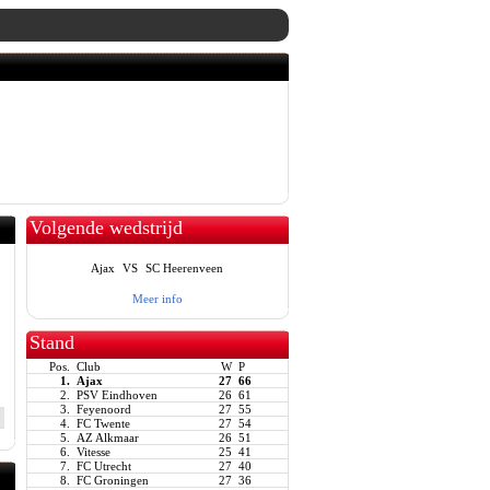
Volgende wedstrijd
Ajax
VS
SC Heerenveen
Meer info
Stand
Pos.
Club
W
P
1.
Ajax
27
66
2.
PSV Eindhoven
26
61
3.
Feyenoord
27
55
4.
FC Twente
27
54
5.
AZ Alkmaar
26
51
6.
Vitesse
25
41
7.
FC Utrecht
27
40
8.
FC Groningen
27
36