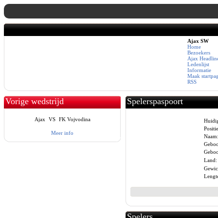
Ajax SW
Home
Bezoekers
Ajax Headlin
Ledenlijst
Informatie
Maak startpa
RSS
Vorige wedstrijd
Spelerspaspoort
Ajax
VS
FK Vojvodina
Huidi
Positie
Meer info
Naam
Geboo
Geboor
Land:
Gewic
Lengt
Spelers