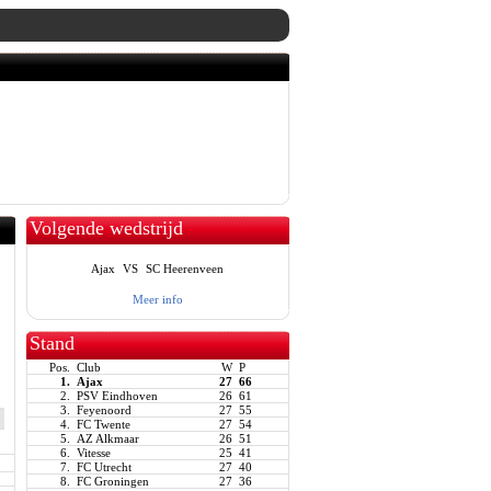
Volgende wedstrijd
Ajax
VS
SC Heerenveen
Meer info
Stand
Pos.
Club
W
P
1.
Ajax
27
66
2.
PSV Eindhoven
26
61
3.
Feyenoord
27
55
4.
FC Twente
27
54
5.
AZ Alkmaar
26
51
6.
Vitesse
25
41
7.
FC Utrecht
27
40
8.
FC Groningen
27
36