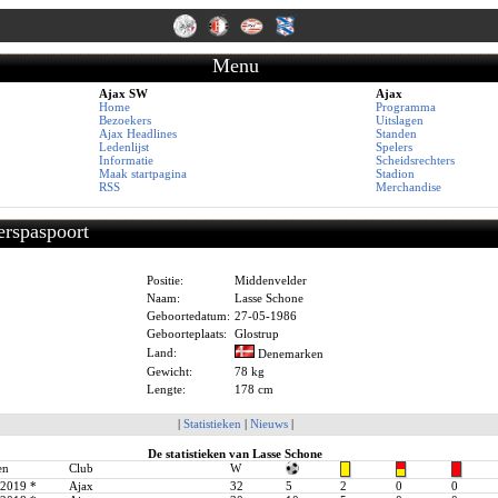
Menu
Ajax SW
Ajax
Home
Programma
Bezoekers
Uitslagen
Ajax Headlines
Standen
Ledenlijst
Spelers
Informatie
Scheidsrechters
Maak startpagina
Stadion
RSS
Merchandise
erspaspoort
Positie:
Middenvelder
Naam:
Lasse Schone
Geboortedatum:
27-05-1986
Geboorteplaats:
Glostrup
Land:
Denemarken
Gewicht:
78 kg
Lengte:
178 cm
|
Statistieken
|
Nieuws
|
De statistieken van Lasse Schone
en
Club
W
-2019
*
Ajax
32
5
2
0
0