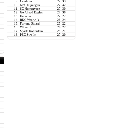
9.
Cambuur
27
33
10.
NEC Nijmegen
27
32
11.
SC Heerenveen
27
30
12.
Go Ahead Eagles
27
30
13.
Heracles
27
27
14.
RKC Waalwijk
26
24
15.
Fortuna Sittard
25
22
16.
Willem II
26
22
17.
Sparta Rotterdam
25
21
18.
PEC Zwolle
27
20