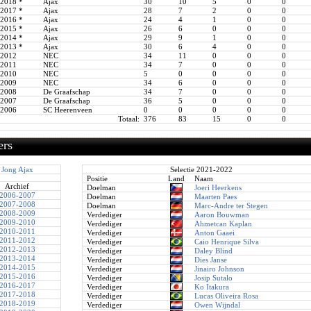
-2018
*
Ajax
30
10
5
0
0
-2017
*
Ajax
28
7
2
0
0
-2016
*
Ajax
24
4
1
0
0
-2015
*
Ajax
26
6
0
0
0
-2014
*
Ajax
29
9
1
0
0
-2013
*
Ajax
30
6
4
0
0
-2012
NEC
34
11
0
0
0
-2011
NEC
34
7
0
0
0
-2010
NEC
5
0
0
0
0
-2009
NEC
34
6
0
0
0
-2008
De Graafschap
34
7
0
0
0
-2007
De Graafschap
36
5
0
0
0
-2006
SC Heerenveen
0
0
0
0
0
Totaal:
376
83
15
0
0
ers
Jong Ajax
Selectie 2021-2022
Positie
Land
Naam
Archief
Doelman
Joeri Heerkens
2006-2007
Doelman
Maarten Paes
2007-2008
Doelman
Marc-Andre ter Stegen
2008-2009
Verdediger
Aaron Bouwman
2009-2010
Verdediger
Ahmetcan Kaplan
2010-2011
Verdediger
Anton Gaaei
2011-2012
Verdediger
Caio Henrique Silva
2012-2013
Verdediger
Daley Blind
2013-2014
Verdediger
Dies Janse
2014-2015
Verdediger
Jinairo Johnson
2015-2016
Verdediger
Josip Sutalo
2016-2017
Verdediger
Ko Itakura
2017-2018
Verdediger
Lucas Oliveira Rosa
2018-2019
Verdediger
Owen Wijndal