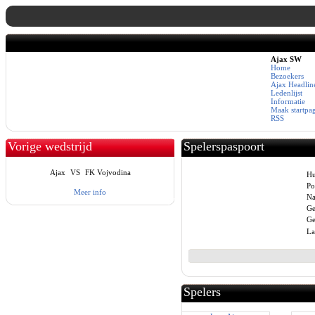
Ajax SW
Home
Bezoekers
Ajax Headlin
Ledenlijst
Informatie
Maak startpa
RSS
Vorige wedstrijd
Spelerspaspoort
Ajax
VS
FK Vojvodina
Hu
Po
Meer info
Na
Ge
Ge
La
Spelers