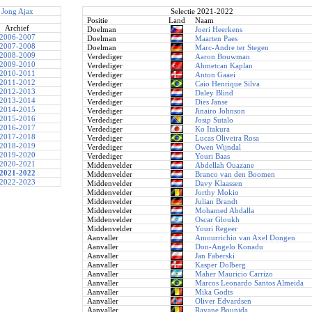
Jong Ajax
Selectie 2021-2022
Positie
Land
Naam
Archief
Doelman
Joeri Heerkens
2006-2007
Doelman
Maarten Paes
2007-2008
Doelman
Marc-Andre ter Stegen
2008-2009
Verdediger
Aaron Bouwman
2009-2010
Verdediger
Ahmetcan Kaplan
2010-2011
Verdediger
Anton Gaaei
2011-2012
Verdediger
Caio Henrique Silva
2012-2013
Verdediger
Daley Blind
2013-2014
Verdediger
Dies Janse
2014-2015
Verdediger
Jinairo Johnson
2015-2016
Verdediger
Josip Sutalo
2016-2017
Verdediger
Ko Itakura
2017-2018
Verdediger
Lucas Oliveira Rosa
2018-2019
Verdediger
Owen Wijndal
2019-2020
Verdediger
Youri Baas
2020-2021
Middenvelder
Abdellah Ouazane
2021-2022
Middenvelder
Branco van den Boomen
2022-2023
Middenvelder
Davy Klaassen
Middenvelder
Jorthy Mokio
Middenvelder
Julian Brandt
Middenvelder
Mohamed Abdalla
Middenvelder
Oscar Gloukh
Middenvelder
Youri Regeer
Aanvaller
Amourrichio van Axel Dongen
Aanvaller
Don-Angelo Konadu
Aanvaller
Jan Faberski
Aanvaller
Kasper Dolberg
Aanvaller
Maher Mauricio Carrizo
Aanvaller
Marcos Leonardo Santos Almeida
Aanvaller
Mika Godts
Aanvaller
Oliver Edvardsen
Aanvaller
Rayane Bounida