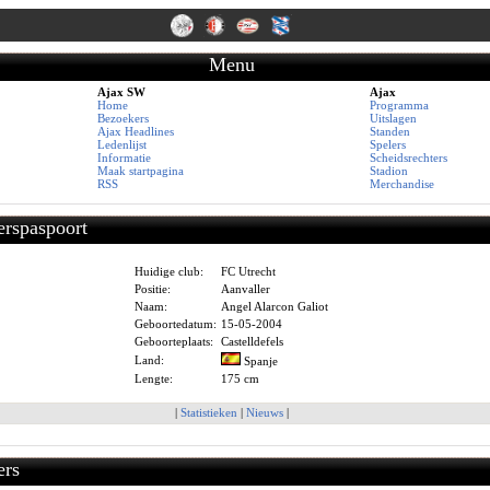
Menu
Ajax SW
Ajax
Home
Programma
Bezoekers
Uitslagen
Ajax Headlines
Standen
Ledenlijst
Spelers
Informatie
Scheidsrechters
Maak startpagina
Stadion
RSS
Merchandise
erspaspoort
Huidige club:
FC Utrecht
Positie:
Aanvaller
Naam:
Angel Alarcon Galiot
Geboortedatum:
15-05-2004
Geboorteplaats:
Castelldefels
Land:
Spanje
Lengte:
175 cm
|
Statistieken
|
Nieuws
|
ers