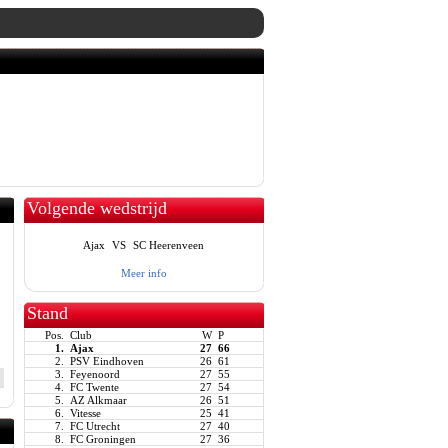
Volgende wedstrijd
Ajax
VS
SC Heerenveen
Meer info
Stand
Pos.
Club
W
P
1.
Ajax
27
66
2.
PSV Eindhoven
26
61
3.
Feyenoord
27
55
4.
FC Twente
27
54
5.
AZ Alkmaar
26
51
6.
Vitesse
25
41
7.
FC Utrecht
27
40
8.
FC Groningen
27
36