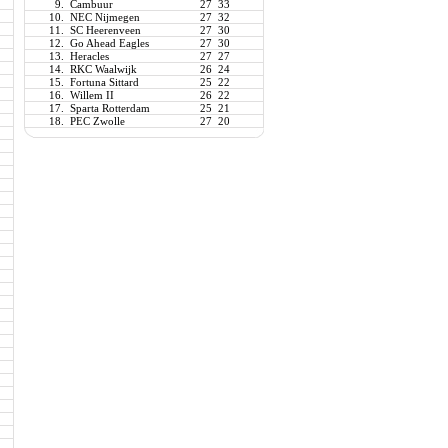
9.
Cambuur
27
33
10.
NEC Nijmegen
27
32
11.
SC Heerenveen
27
30
12.
Go Ahead Eagles
27
30
13.
Heracles
27
27
14.
RKC Waalwijk
26
24
15.
Fortuna Sittard
25
22
16.
Willem II
26
22
17.
Sparta Rotterdam
25
21
18.
PEC Zwolle
27
20