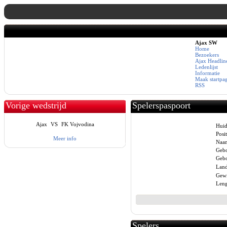
Ajax SW
Home
Bezoekers
Ajax Headlin
Ledenlijst
Informatie
Maak startpa
RSS
Vorige wedstrijd
Spelerspaspoort
Ajax
VS
FK Vojvodina
Huid
Posit
Meer info
Naa
Gebo
Gebo
Land
Gewi
Leng
Spelers