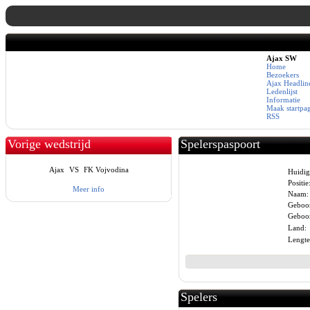
Ajax SW
Home
Bezoekers
Ajax Headlin
Ledenlijst
Informatie
Maak startpa
RSS
Vorige wedstrijd
Spelerspaspoort
Ajax
VS
FK Vojvodina
Huidig
Positie
Meer info
Naam:
Geboor
Geboor
Land:
Lengte
Spelers