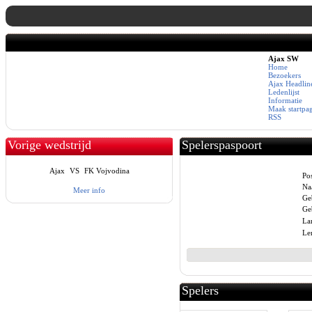
Ajax SW
Home
Bezoekers
Ajax Headlin
Ledenlijst
Informatie
Maak startpa
RSS
Vorige wedstrijd
Spelerspaspoort
Ajax
VS
FK Vojvodina
Pos
Na
Meer info
Ge
Ge
La
Le
Spelers