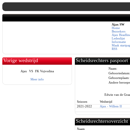
Ajax SW
Home
Bezoekers
Ajax Headlin
Ledenlijst
Informatie
Maak startpa
RSS
Vorige wedstrijd
Scheidsrechters paspoort
Naam:
Ajax
VS
FK Vojvodina
Geboortedatum
Geboorteplaats:
Meer info
Andere beroepe
Edwin van de Graaf
Seizoen
Wedstrijd
2021-2022
Ajax - Willem II
Scheidsrechtersoverzicht
Naam