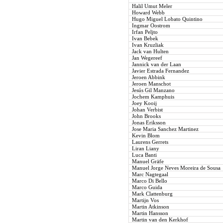
Halil Umut Meler
Howard Webb
Hugo Miguel Lobato Quintino
Ingmar Oostrom
Irfan Peljto
Ivan Bebek
Ivan Kruzliak
Jack van Hulten
Jan Wegereef
Jannick van der Laan
Javier Estrada Fernandez
Jeroen Abbink
Jeroen Manschot
Jesús Gil Manzano
Jochem Kamphuis
Joey Kooij
Johan Verbist
John Brooks
Jonas Eriksson
Jose Maria Sanchez Martinez
Kevin Blom
Laurens Gerrets
Liran Liany
Luca Banti
Manuel Gräfe
Manuel Jorge Neves Moreira de Sousa
Marc Nagtegaal
Marco Di Bello
Marco Guida
Mark Clattenburg
Martijn Vos
Martin Atkinson
Martin Hansson
Martin van den Kerkhof