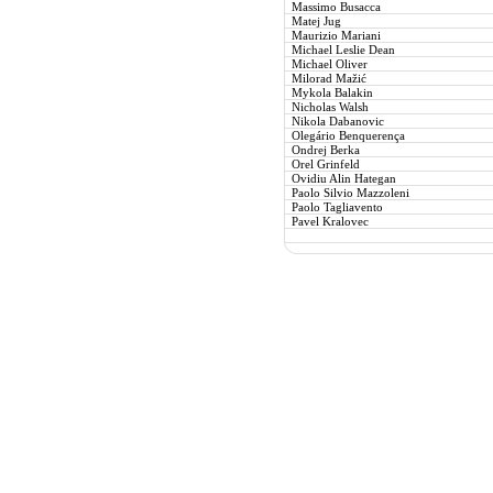
Massimo Busacca
Matej Jug
Maurizio Mariani
Michael Leslie Dean
Michael Oliver
Milorad Mažić
Mykola Balakin
Nicholas Walsh
Nikola Dabanovic
Olegário Benquerença
Ondrej Berka
Orel Grinfeld
Ovidiu Alin Hategan
Paolo Silvio Mazzoleni
Paolo Tagliavento
Pavel Kralovec