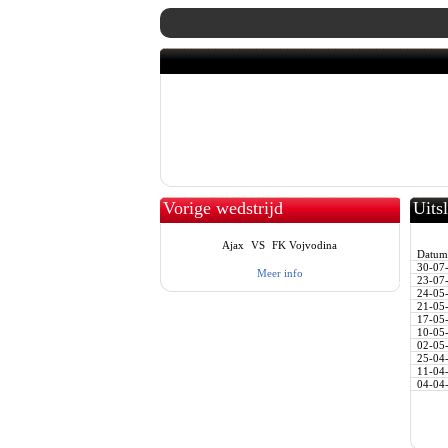
Vorige wedstrijd
Uits
Ajax
VS
FK Vojvodina
Datum
30-07
Meer info
23-07
24-05
21-05
17-05
10-05
02-05
25-04
11-04
04-04