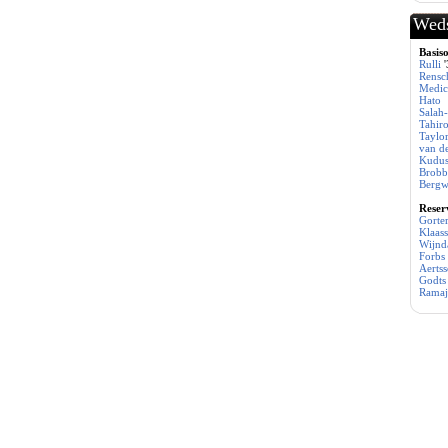
Weds
Basiso
Rulli
'
Rensc
Medi
Hato
Salah
Tahir
Taylo
van d
Kudu
Brobb
Bergw
Reser
Gorte
Klaas
Wijnd
Forbs
Aerts
Godts
Rama