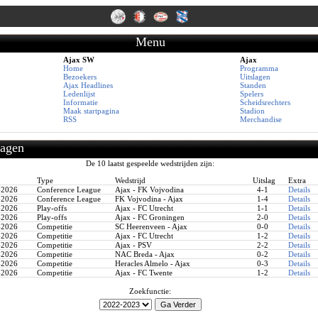
Menu
Ajax SW
Ajax
Home
Programma
Bezoekers
Uitslagen
Ajax Headlines
Standen
Ledenlijst
Spelers
Informatie
Scheidsrechters
Maak startpagina
Stadion
RSS
Merchandise
lagen
De 10 laatst gespeelde wedstrijden zijn:
Type
Wedstrijd
Uitslag
Extra
-2026
Conference League
Ajax - FK Vojvodina
4-1
Details
-2026
Conference League
FK Vojvodina - Ajax
1-4
Details
-2026
Play-offs
Ajax - FC Utrecht
1-1
Details
-2026
Play-offs
Ajax - FC Groningen
2-0
Details
-2026
Competitie
SC Heerenveen - Ajax
0-0
Details
-2026
Competitie
Ajax - FC Utrecht
1-2
Details
-2026
Competitie
Ajax - PSV
2-2
Details
-2026
Competitie
NAC Breda - Ajax
0-2
Details
-2026
Competitie
Heracles Almelo - Ajax
0-3
Details
-2026
Competitie
Ajax - FC Twente
1-2
Details
Zoekfunctie: