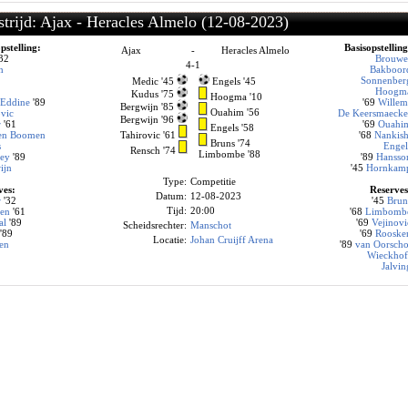
trijd: Ajax - Heracles Almelo (12-08-2023)
pstelling:
Basisopstelling
Ajax
-
Heracles Almelo
32
Brouwe
4-1
h
Bakboor
c
Sonnenber
Medic '45
Engels '45
Hoogm
Kudus '75
Hoogma '10
-Eddine
'89
'69
Willem
Bergwijn '85
Ouahim '56
ovic
De Keersmaecke
Bergwijn '96
r
'61
'69
Ouahi
Engels '58
en Boomen
Tahirovic '61
'68
Nankish
Bruns '74
s
Engel
Rensch '74
Limbombe '88
ey
'89
'89
Hansso
ijn
'45
Hornkam
Type:
Competitie
ves:
Reserves
Datum:
12-08-2023
r
'32
'45
Brun
Tijd:
20:00
sen
'61
'68
Limbomb
al
'89
'69
Vejinovi
Scheidsrechter:
Manschot
'89
'69
Rooske
Locatie:
Johan Cruijff Arena
sen
'89
van Oorscho
Wieckhof
j
Jalvin