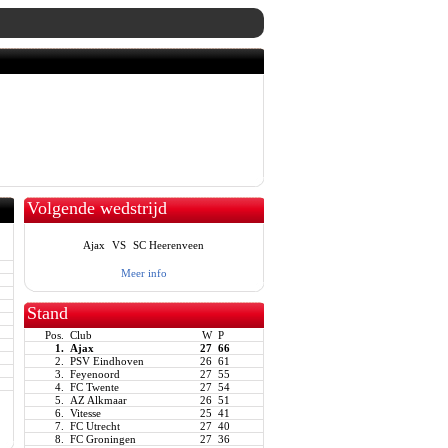
Volgende wedstrijd
Ajax
VS
SC Heerenveen
Meer info
Stand
Pos.
Club
W
P
1.
Ajax
27
66
2.
PSV Eindhoven
26
61
3.
Feyenoord
27
55
4.
FC Twente
27
54
5.
AZ Alkmaar
26
51
6.
Vitesse
25
41
7.
FC Utrecht
27
40
8.
FC Groningen
27
36