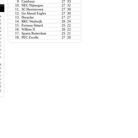
9.
Cambuur
27
33
10.
NEC Nijmegen
27
32
11.
SC Heerenveen
27
30
12.
Go Ahead Eagles
27
30
:
13.
Heracles
27
27
r
14.
RKC Waalwijk
26
24
d
15.
Fortuna Sittard
25
22
g
16.
Willem II
26
22
a
17.
Sparta Rotterdam
25
21
s
18.
PEC Zwolle
27
20
r
m
i
s
n
p
:
s
e
c
n
t
f
g