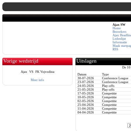
Ajax SW
Home
Bezoekers
Ajax Headlin
Ledenlijst
Informatie
Maak startpa
RSS
Vorige wedstrijd
Uitslagen
De 10 
Ajax
VS
FK Vojvodina
Datum
Type
30-07-2026
Conference League
Meer info
23-07-2026
Conference League
24-05-2026
Play-offs
21-05-2026
Play-offs
17-05-2026
Competitie
10-05-2026
Competitie
02-05-2026
Competitie
25-04-2026
Competitie
11-04-2026
Competitie
04-04-2026
Competitie