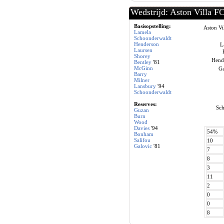
Wedstrijd: Aston Villa F
Basisopstelling:
Aston Vi
Lamela
Schoonderwaldt
Henderson
L
Laursen
Shorey
Hend
Bentley
'81
McGinn
Ga
Barry
Milner
Lansbury
'94
Schoonderwaldt
Reserves:
Sch
Guzan
Burn
Wood
Davies
'94
54%
Bonham
Salifou
10
Galovic
'81
7
8
3
11
2
0
0
8