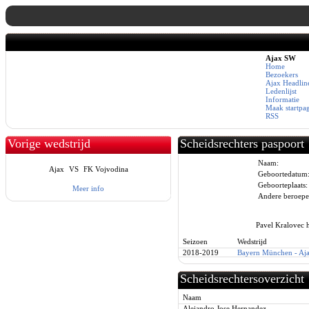
Ajax SW
Home
Bezoekers
Ajax Headlin
Ledenlijst
Informatie
Maak startpa
RSS
Vorige wedstrijd
Scheidsrechters paspoort
Naam:
Ajax
VS
FK Vojvodina
Geboortedatum
Geboorteplaats:
Meer info
Andere beroepe
Pavel Kralovec h
Seizoen
Wedstrijd
2018-2019
Bayern München - Aj
Scheidsrechtersoverzicht
Naam
Alejandro Jose Hernandez