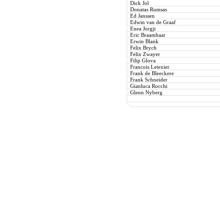
Dick Jol
Donatas Rumsas
Ed Janssen
Edwin van de Graaf
Enea Jorgji
Eric Braamhaar
Erwin Blank
Felix Brych
Felix Zwayer
Filip Glova
Francois Letexier
Frank de Bleeckere
Frank Schneider
Gianluca Rocchi
Glenn Nyberg