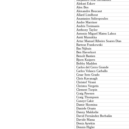
Aleksei Eskov
Alex Bos
Alexandre Boucaut
Allard Lindhout
Anastasios Sidiropoulos
Andre Marriner
Andris Treimanis
Anthony Taylor
Antonio Miguel Mateu Lahoz
Antti Munukka
Artur Manuel Ribeiro Soares Dias
Bartosz Frankowski
Bas Nijhuis
Ben Haverkort
Benoît Bastien
Bjorn Kuipers
Bobby Madden
Carlos del Cerro Grande
Carlos Velasco Carballo
Cesar Soto Grado
Chris Kavanagh
Christof Virant
Christos Vergetis
Clement Turpin
Craig Pawson
Craig Thompson
Cuneyt Cakir
Damir Skomina
Daniele Orsato
Danny Makkelie
David Fernández Borbalán
Davide Massa
Deniz Aytekin
Dennis Higler