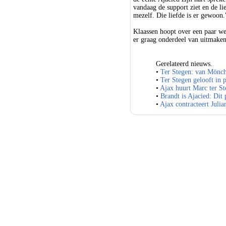
vandaag de support ziet en de li
mezelf. Die liefde is er gewoon.
Klaassen hoopt over een paar wek
er graag onderdeel van uitmaken
Gerelateerd nieuws.
•
Ter Stegen: van Mönc
•
Ter Stegen gelooft in 
•
Ajax huurt Marc ter S
•
Brandt is Ajacied: Dit 
•
Ajax contracteert Julia