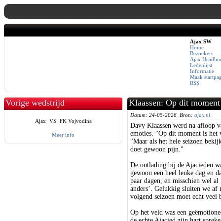
Ajax SW
Home
Bezoekers
Ajax Headlin
Ledenlijst
Informatie
Maak startpa
RSS
Vorige wedstrijd
Klaassen: Op dit moment 
Datum: 24-05-2026 Bron:
ajax.nl
Ajax
VS
FK Vojvodina
Davy Klaassen werd na afloop v
emoties. "Op dit moment is het 
Meer info
"Maar als het hele seizoen bekij
doet gewoon pijn."
De ontlading bij de Ajacieden wa
gewoon een heel leuke dag en da
paar dagen, en misschien wel al
anders’. Gelukkig sluiten we af
volgend seizoen moet echt veel b
Op het veld was een geëmotioneer
de echte Ajacied zijn hart sprek