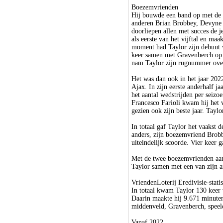
Boezemvrienden
Hij bouwde een band op met de 
anderen Brian Brobbey, Devyne 
doorliepen allen met succes de 
als eerste van het vijftal en ma
moment had Taylor zijn debuut vo
keer samen met Gravenberch op 
nam Taylor zijn rugnummer over
Het was dan ook in het jaar 2022
Ajax. In zijn eerste anderhalf j
het aantal wedstrijden per seiz
Francesco Farioli kwam hij het va
gezien ook zijn beste jaar. Taylor
In totaal gaf Taylor het vaakst 
anders, zijn boezemvriend Brobbe
uiteindelijk scoorde. Vier keer g
Met de twee boezemvrienden aan
Taylor samen met een van zijn an
VriendenLoterij Eredivisie-statis
In totaal kwam Taylor 130 keer v
Daarin maakte hij 9.671 minuten
middenveld, Gravenberch, speeld
Vanaf 2022