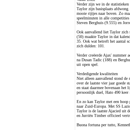
Verder zijn we in de statistieke
Taylor zijn basisplaats afdwong
mooie rijtjes naar boven. Zo maa
speelminuten in alle competitie
Steven Berghuis (9.555) en Jorre
Ook aanvallend liet Taylor zich
(50) maakte Taylor in dat kalend
35. Ook wat betreft het aantal s
zich dulden: 101.
Verder creëerde Ajax' nummer ach
na Dusan Tadic (188) en Berghui
uit open spel.
Verdedigende kwaliteiten
Niet alleen aanvallend stond de
over de laatste vier jaar goede s
en staat daarmee bovenaan het l
persoonlijk duel, Hato 490 keer 
En zo kan Taylor met een hoop p
naar Zuid-Europa. Met SS Lazio
Taylor is de laatste Ajacied ui
en Jurriën Timber officieel ver
Buona fortuna per tutto, Kennet