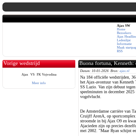
Ajax SW
Home
Bezoekers
Ajax Headlin
Ledenlijst
Informatie
Maak startpa
RSS
Vorige wedstrijd
Buona fortuna, Kenneth: 
Datum: 10-01-2026 Bron:
ajax.nl
Ajax
VS
FK Vojvodina
Na 184 officiële wedstrijden, 36
het Ajax-avontuur van Kenneth T
Meer info
SS Lazio. Van zijn debuut tegen 
speelminuten in december 2025 t
vogelvlucht.
De Amsterdamse carrière van Ta
Cruijff ArenA, op sportcomplex
stroomde in bij Ajax O9 en kwa
Ajacieden zijn op precies dezelf
mei 2002. "Maar Ryan schijnt een