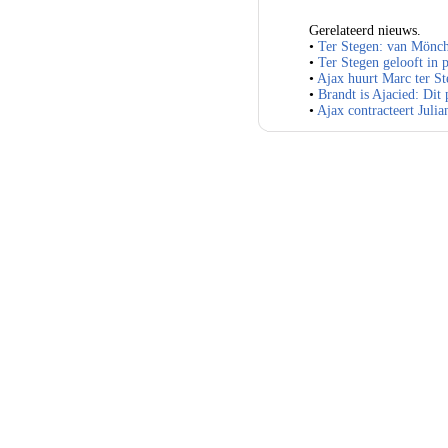
Gerelateerd nieuws.
•
Ter Stegen: van Mönc
•
Ter Stegen gelooft in 
•
Ajax huurt Marc ter S
•
Brandt is Ajacied: Dit 
•
Ajax contracteert Julia