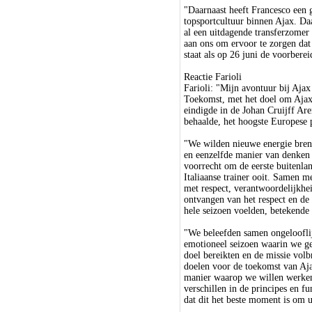
"Daarnaast heeft Francesco een g
topsportcultuur binnen Ajax. Da
al een uitdagende transferzomer
aan ons om ervoor te zorgen dat 
staat als op 26 juni de voorbere
Reactie Farioli
Farioli: "Mijn avontuur bij Ajax
Toekomst, met het doel om Ajax 
eindigde in de Johan Cruijff 
behaalde, het hoogste Europese
"We wilden nieuwe energie breng
en eenzelfde manier van denken 
voorrecht om de eerste buitenlan
Italiaanse trainer ooit. Samen 
met respect, verantwoordelijkhei
ontvangen van het respect en de
hele seizoen voelden, betekende 
"We beleefden samen ongelooflij
emotioneel seizoen waarin we gel
doel bereikten en de missie vol
doelen voor de toekomst van Aja
manier waarop we willen werken
verschillen in de principes en fu
dat dit het beste moment is om ui