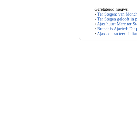
Gerelateerd nieuws.
•
Ter Stegen: van Mönc
•
Ter Stegen gelooft in 
•
Ajax huurt Marc ter S
•
Brandt is Ajacied: Dit 
•
Ajax contracteert Julia