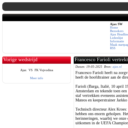
Ajax SW
Home
Bezoekers
Ajax Headlin
Ledenlijst
Informatie
Maak startpa
RSS
Vorige wedstrijd
Francesco Farioli vertrekt
Datum: 19-05-2025 Bron:
ajax.nl
Ajax
VS
FK Vojvodina
Francesco Farioli heeft na zorgv
heeft de hoofdtrainer aan de dir
Meer info
Farioli (Barga, Italië, 10 apri
Amsterdam en tekende toen een c
staf vertrekken eveneens assiste
Mateos en keeperstrainer Jarkko
Technisch directeur Alex Kroes: 
hebben ons enorm geholpen. Het 
herinneringen, waarbij we onze 
uitkomen in de UEFA Champion